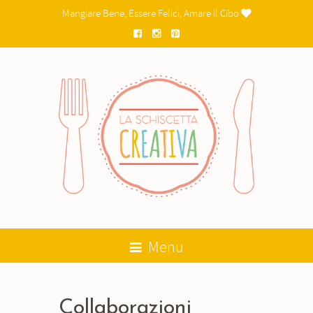
Mangiare Bene, Essere Felici, Amare il Cibo

Menu
Collaborazioni