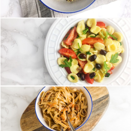
Quinoa con pomodorini, olive e basilico
15 Maggio 2018
Orecchiette di riso con olive, pomodorini e
rucola
18 Aprile 2018