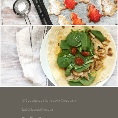
Gli alberelli di Natale
13 Dicembre 2017
Pita kebab homemade all'italiana
27 Novembre 2017
© Copyright La Schiscetta Creativa by
LaSchiscettaCreativa