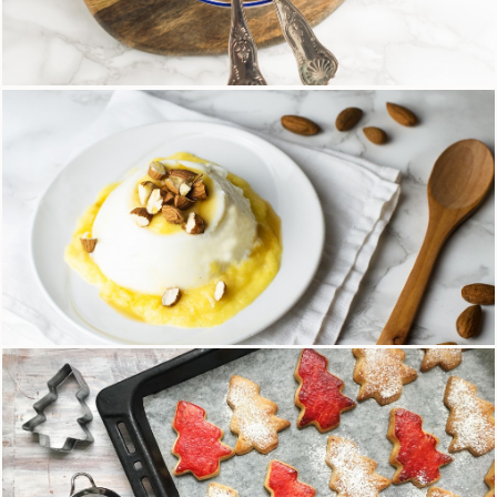
Tagliatelle ai 5 cereali con ragù light
16 Marzo 2018
Panna cotta senza lattosio con coulis di cachi
19 Gennaio 2018