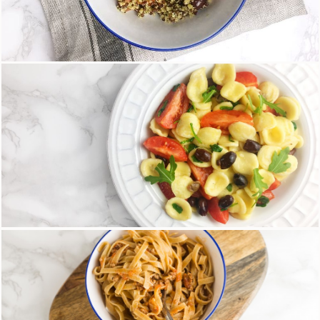
Quinoa con pomodorini, olive e basilico
15 Maggio 2018
Orecchiette di riso con olive, pomodorini e
rucola
18 Aprile 2018