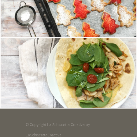
Gli alberelli di Natale
13 Dicembre 2017
Pita kebab homemade all'italiana
27 Novembre 2017
© Copyright La Schiscetta Creativa by
LaSchiscettaCreativa