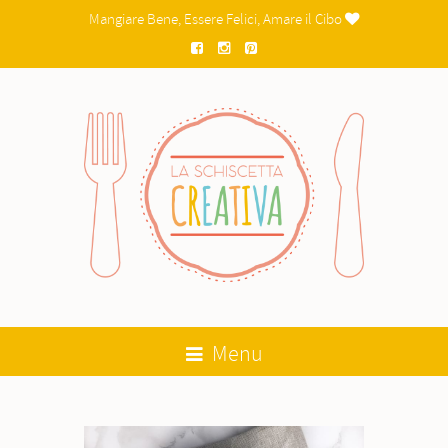
Mangiare Bene, Essere Felici, Amare il Cibo

Menu