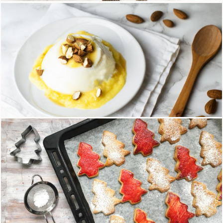
Tagliatelle ai 5 cereali con ragù light
16 Marzo 2018
Panna cotta senza lattosio con coulis di cachi
19 Gennaio 2018