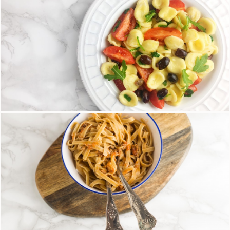
Quinoa con pomodorini, olive e basilico
15 Maggio 2018
Orecchiette di riso con olive, pomodorini e
rucola
18 Aprile 2018