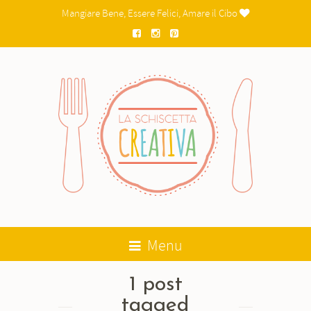
Mangiare Bene, Essere Felici, Amare il Cibo

Menu
1 post
tagged