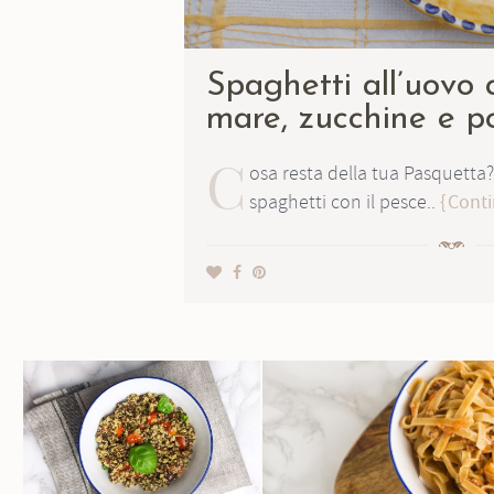
Spaghetti all’uovo c
mare, zucchine e p
C
osa resta della tua Pasquetta?
spaghetti con il pesce..
Conti