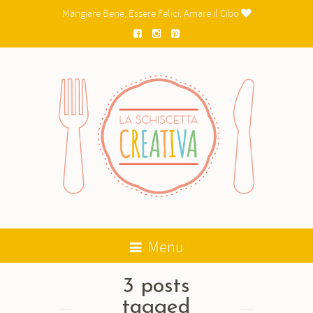
Mangiare Bene, Essere Felici, Amare il Cibo

Menu
3 posts
tagged