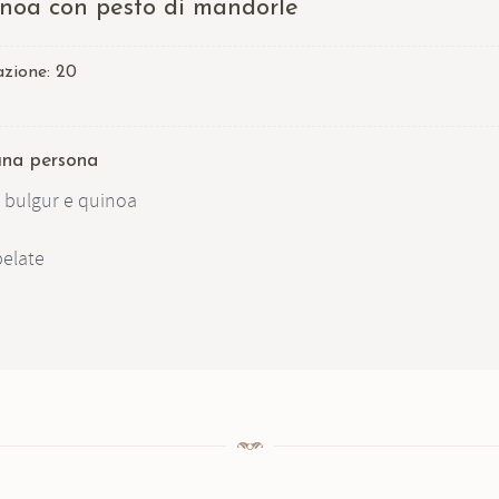
inoa con pesto di mandorle
azione:
20
 una persona
di bulgur e quinoa
elate