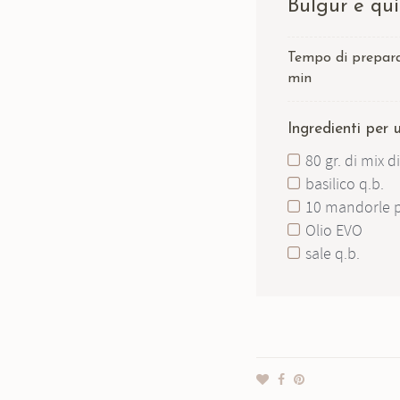
Bulgur e qu
Tempo di prepar
min
Ingredienti per
80 gr. di mix 
basilico q.b.
10 mandorle p
Olio EVO
sale q.b.