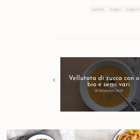
basilico
bulgur
bulgur e
Vellutata di zucca con o
bio e semi vari
28 Settembre 2015