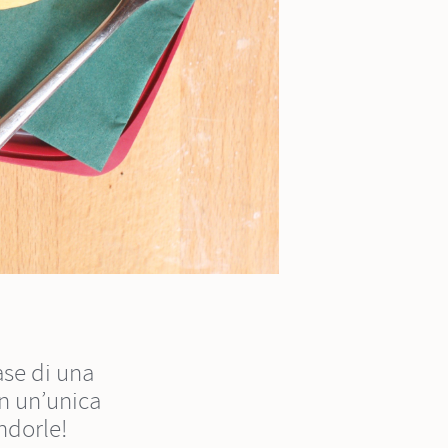
ase di una
in un’unica
ndorle!