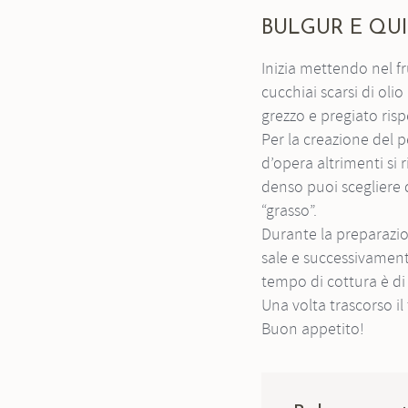
BULGUR E Q
Inizia mettendo nel frullatore circa 20 foglie grandi di basilico fresco, le 10 mandorle pelate, due
cucchiai scarsi di olio
grezzo e pregiato risp
Per la creazione del pesto, ti consigliamo di non aggiungere troppi ingredienti subito ma bensì in corso
d’opera altrimenti si 
denso puoi scegliere d
“grasso”.
Durante la preparazione del pesto, ottimizza il tuo tempo, facendo bollire l’acqua, aggiungendoci del
sale e successivamente
tempo di cottura è di
Una volta trascorso i
Buon appetito!