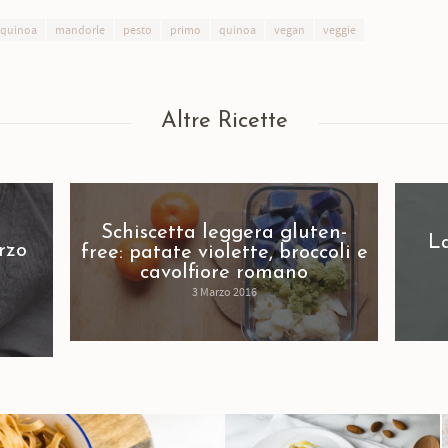
 quinoa
mandorle
pesto
primo
quinoa
vegan
veggie
Altre Ricette
Schiscetta leggera gluten-
La
rzo
free: patate violette, broccoli e
cavolfiore romano
3 Marzo 2016