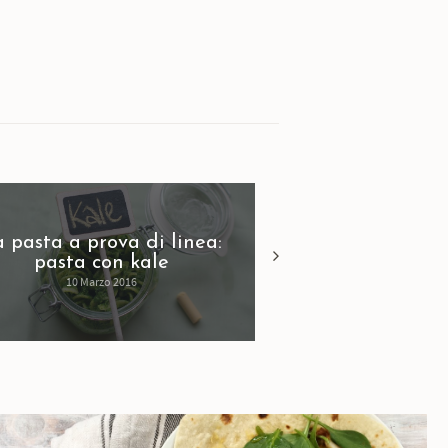
 pasta a prova di linea:
Insalata con 
pasta con kale
avocado, spina
10 Marzo 2016
2 Maggio 2