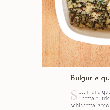
Bulgur e qu
S
ettimana quas
ricetta nutri
schiscetta, acc