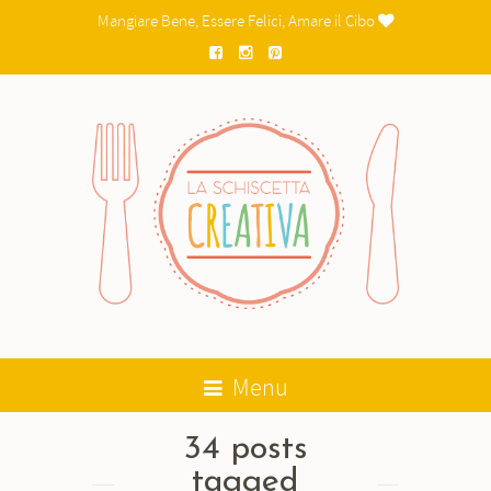
Mangiare Bene, Essere Felici, Amare il Cibo

Menu
34 posts
tagged