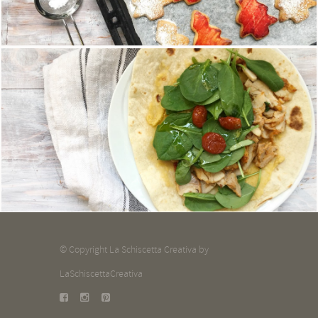
Gli alberelli di Natale
13 Dicembre 2017
Pita kebab homemade all'italiana
27 Novembre 2017
© Copyright La Schiscetta Creativa by
LaSchiscettaCreativa