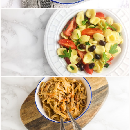
Quinoa con pomodorini, olive e basilico
15 Maggio 2018
Orecchiette di riso con olive, pomodorini e
rucola
18 Aprile 2018