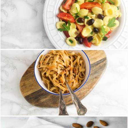
Orecchiette di riso con olive, pomodorini e
rucola
18 Aprile 2018
Tagliatelle ai 5 cereali con ragù light
16 Marzo 2018