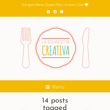
Mangiare Bene, Essere Felici, Amare il Cibo

Menu
14 posts
tagged